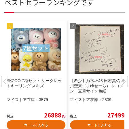
ベストセラーランキングです
SKZOO 7種セット シークレッ
【希少】乃木坂46 田村真佑 早
トキーリング スキズ
川聖来（まゆせーら） レコメ
ン！直筆サイン色紙
マイストア在庫：
3579
マイストア在庫：
2639
26888
27499
税込
円
税込
円
カートに入れる
カートに入れる