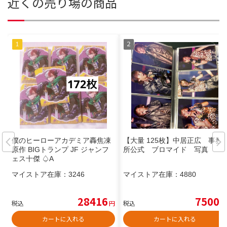
近くの売り場の商品
僕のヒーローアカデミア轟焦凍
【大量 125枚】中居正広 事務
原作 BIGトランプ JF ジャンフ
所公式 ブロマイド 写真
ェス十傑 ♤A
マイストア在庫：
3246
マイストア在庫：
4880
28416
7500
税込
円
税込
円
カートに入れる
カートに入れる