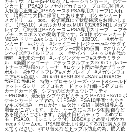
カチュウ: プロモ[S-P 002](プロモーションカード。ポケモ
ンカード PSA10 シブヤのピカチュウ プロモ◯即購入
大歓迎◯正規品◯PSAケースをPSA専用スリーブに入れ
て 暗所にて大切に保管してあります。ポケモンカード
メガドリーム box。 必ず写真にて状態確認をお願いしま
す。【PSA10】メガルカリオex MUR 092/063 M1L メガブ
レイブ。◯梱包はPSAケース→PSA専用スリーブ →プチ
プチ→ネコポスでの発送予定です。S*a様 ポケモンカード
MEGA ドリームex シュリンク付き 10BOX。→#ポケモ
ンカード #ポケカ #シャイニートレジャーex#パラダイ
ムトリガー #ナイトワンダラー#変幻の仮面 #クリムゾ
ンヘイズ#ワイルドフォース #サイバージャッジ#古代の
咆哮 #未来の一閃 #レイジングサーフ#ステラミラク
ル #楽園ドラゴーナ #テラスタルフェスex #バトルパー
トナーズ#熱風のアリーナ #ロケット団の栄光#ブラック
ボルト #ホワイトフレア#メガブレイブ #メガシンフォ
ニア#S #色違い #R #RR #SSR #SR #SAR #UR#ACE
#SPEC #MUR 特徴···プロモシリーズ···ソード&シールド
セット···Sシリーズプロモカードセット詳細···S-Pプロモ
カードカード名···シブヤのピカチュウレアリティ
···PROMO。最安値 シブヤのピカチュウ PSA10 PSA10 ポ
ケモンカード シブヤの。◯ PSA9、PSA10評価でも小さ
なキズや凹み・ ホロかけ・白欠け・横線・製造線等ある
場合 がございます。 また、ケースにもスレや初期傷など
ある場合が ございます。お誕生日ピカチュウ 25thプロ
モ PSA10。【シュリンク付】10BOXまとめ売りポケカ
megaドリームex。 PSA鑑定士より気にする方は購入を控
えてください。○すり替えなどトラブル防止の為、購入後