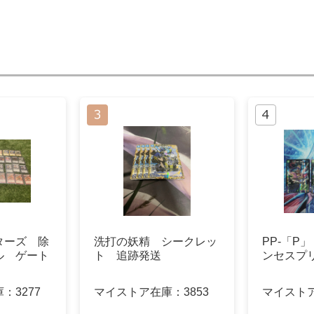
ターズ 除
洗打の妖精 シークレッ
PP-「P
ル ゲート
ト 追跡発送
ンセスプリ
庫：
3277
マイストア在庫：
3853
マイスト