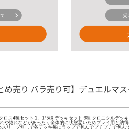
いて
受
る
まとめ売り バラ売り可】デュエルマ
ス4種セット 1。1*5様 デッキセット 6種 クロニクルデッ
折れや捲れなどがあったり全体的に状態悪いためプレイ用と納得
ためスリーブ無しで各デッキ毎にラップで包んでプチプチで包んで梱