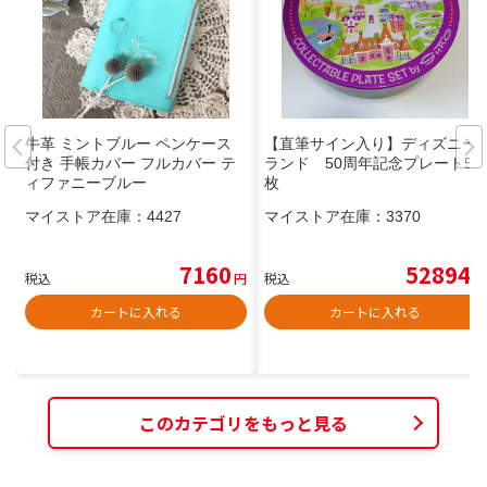
牛革 ミントブルー ペンケース
【直筆サイン入り】ディズニー
付き 手帳カバー フルカバー テ
ランド 50周年記念プレート5
ィファニーブルー
枚
マイストア在庫：
4427
マイストア在庫：
3370
7160
52894
税込
円
税込
円
カートに入れる
カートに入れる
このカテゴリをもっと見る