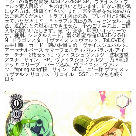
ョジョの奇妙な冒険 JJ/SE42-29SP SP。ヴァイスシュヴ
ァルツ素人目線で、キズは無いと思います。細かい傷が気
になる方はご遠慮ください。また、完全美品をお求めの方
はご遠慮ください。トラブル防止の為、プレイ用と記載さ
せていただきます。＊トラブル防止の為、キャンセル、返
金、返品などの対応はできません。予めご了承の上、ご購
入をお願いいたします。値下げ交渉、即買いオッケーで
す。種別...シングルカード。繋ぐ希望 徐倫(JJ/SE42-54) |
N | ドラゴンスター | ヴァイスシュヴァルツ。ToLOVEる
古手川唯 カード 朝のお目覚め ヴァイスシュバルツ。
アーセナルベース サマーフェスティバル パラレル アイ
ラ チナ 2枚セット。ヴァイスシュヴァルツ 波状攻撃
アスナ サイン SP。ヴァイスシュヴァルツ 二乃 8電源
デッキ スリーブ、パーツ込み。ヴァイスシュヴァル
ツ “spring song”桜 サイン SEC。ニ*ー様 ヴァイスシ
ュヴァルツ リコリス・リコイル SSP これからも続く
日々