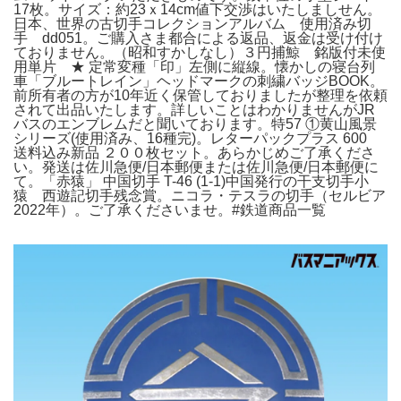
17枚。サイズ：約23ｘ14cm値下交渉はいたしましせん。
日本、世界の古切手コレクションアルバム 使用済み切
手 dd051。ご購入さま都合による返品、返金は受け付け
ておりません。（昭和すかしなし）３円捕鯨 銘版付未使
用単片 ★ 定常変種「印」左側に縦線。懐かしの寝台列
車「ブルートレイン」ヘッドマークの刺繍バッジBOOK。
前所有者の方が10年近く保管しておりましたが整理を依頼
されて出品いたします。詳しいことはわかりませんがJR
バスのエンブレムだと聞いております。特57 ①黄山風景
シリーズ(使用済み、16種完)。レターパックプラス 600
送料込み新品 ２００枚セット。あらかじめご了承くださ
い。発送は佐川急便/日本郵便または佐川急便/日本郵便に
て。「赤猿」 中国切手 T-46 (1-1)中国発行の干支切手小
猿 西遊記切手残念賞。ニコラ・テスラの切手（セルビア
2022年）。ご了承くださいませ。#鉄道商品一覧