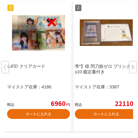
iLiFE! クリアカード
準*】様 閃刀姫ゼロ プリシク ar
s10 鑑定書付き
マイストア在庫：
4186
マイストア在庫：
3387
6960
22110
税込
円
税込
円
カートに入れる
カートに入れる