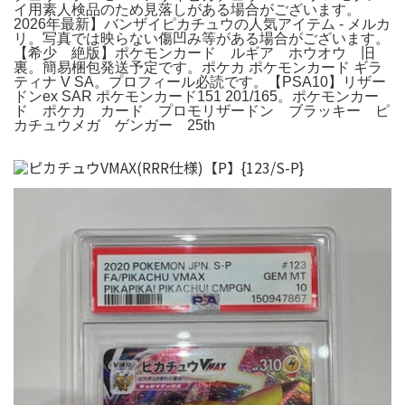
イ用素人検品のため見落しがある場合がございます。
2026年最新】バンザイピカチュウの人気アイテム - メルカ
リ。写真では映らない傷凹み等がある場合がございます。
【希少 絶版】ポケモンカード ルギア ホウオウ 旧
裏。簡易梱包発送予定です。ポケカ ポケモンカード ギラ
ティナ V SA。プロフィール必読です。【PSA10】リザー
ドンex SAR ポケモンカード151 201/165。ポケモンカー
ド ポケカ カード プロモリザードン ブラッキー ピ
カチュウメガ ゲンガー 25th